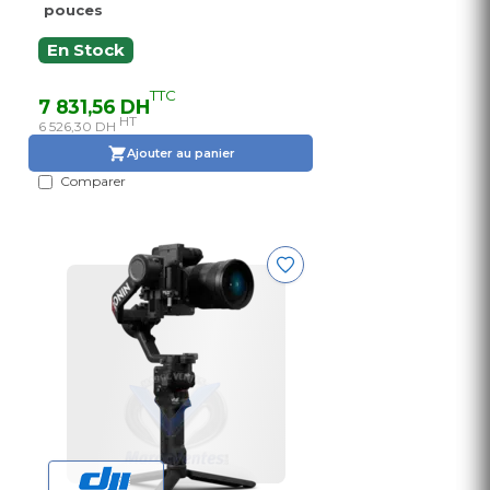
pouces
En Stock
TTC
7 831,56 DH
HT
6 526,30 DH
Ajouter au panier
Comparer