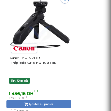
Canon - HG-100TBR
Trépieds Grip HG-100TBR
En Stock
TTC
1 436,16 DH
HT
1 196,80 DH
Ajouter au panier
Comparer