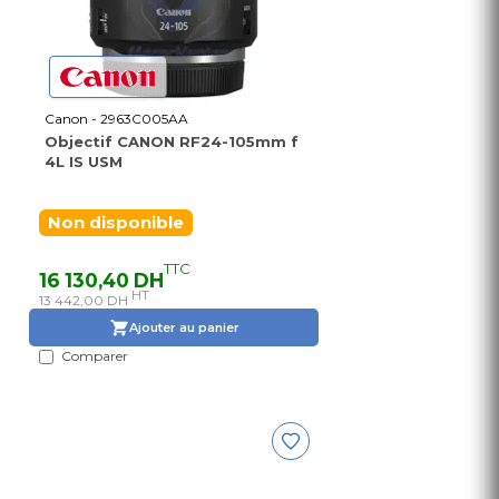
Canon - 2963C005AA
Objectif CANON RF24-105mm f
4L IS USM
Non disponible
TTC
16 130,40 DH
HT
13 442,00 DH
Ajouter au panier
Comparer