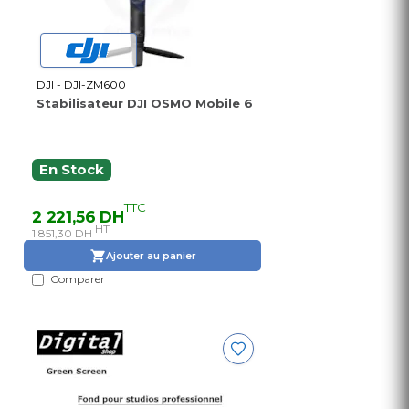
DJI - DJI-ZM600
Stabilisateur DJI OSMO Mobile 6
En Stock
TTC
2 221,56 DH
HT
1 851,30 DH
Ajouter au panier
Comparer