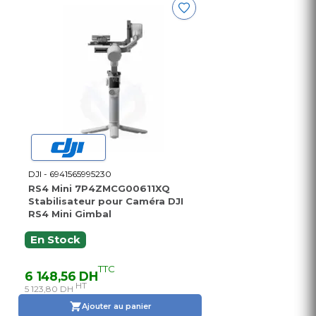
DJI - 6941565995230
RS4 Mini 7P4ZMCG00611XQ
Stabilisateur pour Caméra DJI
RS4 Mini Gimbal
En Stock
TTC
6 148,56 DH
HT
5 123,80 DH
Ajouter au panier