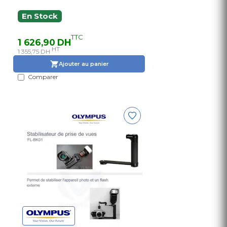
En Stock
TTC
1 626,90 DH
HT
1 355,75 DH
Ajouter au panier
Comparer