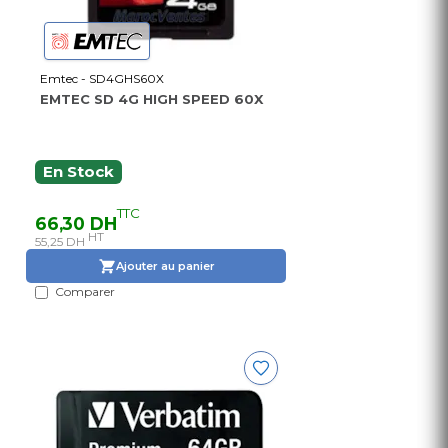
Emtec - SD4GHS60X
EMTEC SD 4G HIGH SPEED 60X
En Stock
TTC
66,30 DH
HT
55,25 DH
Ajouter au panier
Comparer