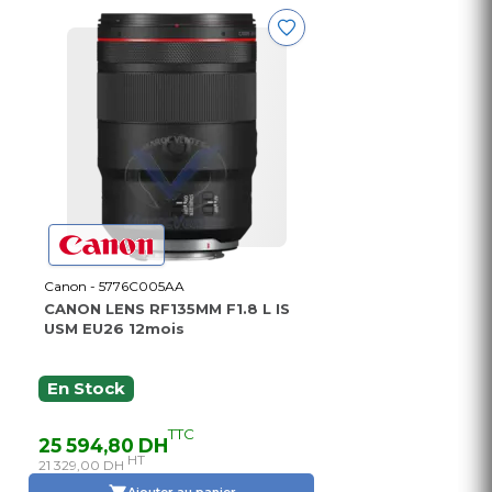
Canon - 5776C005AA
CANON LENS RF135MM F1.8 L IS
USM EU26 12mois
En Stock
TTC
25 594,80 DH
HT
21 329,00 DH
Ajouter au panier