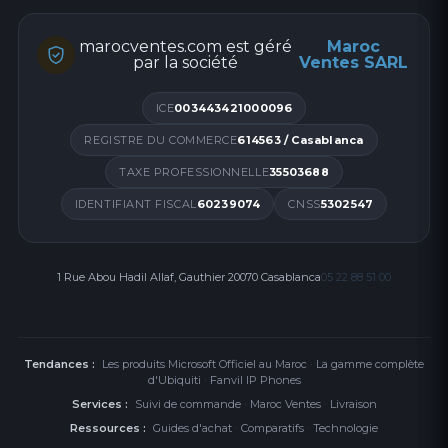
marocventes.com est géré
Maroc
par la société
Ventes SARL
ICE
003443421000096
REGISTRE DU COMMERCE
614563 / Casablanca
TAXE PROFESSIONNELLE
35503688
IDENTIFIANT FISCAL
60239074
CNSS
5302547
1 Rue Abou Hadil Allaf, Gauthier 20070 Casablanca
05 22 88 51 00
Tendances :
Les produits Microsoft Officiel au Maroc
·
La gamme complète
d'Ubiquiti
·
Fanvil IP Phones
Services :
Suivi de commande
·
Maroc Ventes
·
Livraison
Ressources :
Guides d'achat
·
Comparatifs
·
Technologie