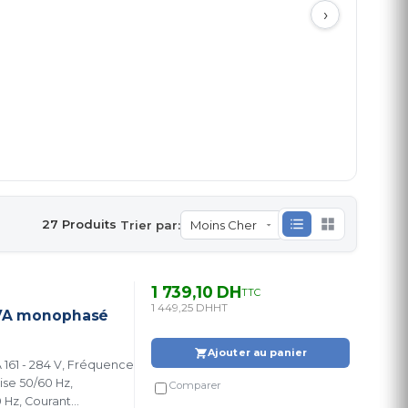
›
27 Produits
Trier par:
1 739,10 DH
TTC
1 449,25 DH
HT
 VA monophasé
Ajouter au panier
 161 - 284 V, Fréquence
se 50/60 Hz,
Comparer
 Hz, Courant