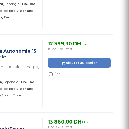
:
VA
Topologie
On-line
:
pe de prises
Schuko
k/Tour
12 399,30 DH
TTC
10 332,75 DH
HT
va Autonomie 15
ble
Ajouter au panier
 min en plein charge,
Comparer
:
A
Topologie
On-line
:
pe de prises
Schuko
:
 / Tour
Tour
13 860,00 DH
TTC
11 550,00 DH
HT