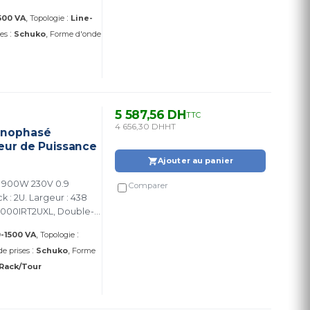
Limiteur de surtension
:
500 VA
Topologie
Line-
ntrée / 1 ligne de
:
ses
Schuko
Forme d'onde
5 587,56 DH
TTC
4 656,30 DH
HT
onophasé
ur de Puissance
Ajouter au panier
 900W 230V 0.9
Comparer
 : 2U. Largeur : 438
1000IRT2UXL, Double-
:
-1500 VA
Topologie
:
de prises
Schuko
Forme
Rack/Tour