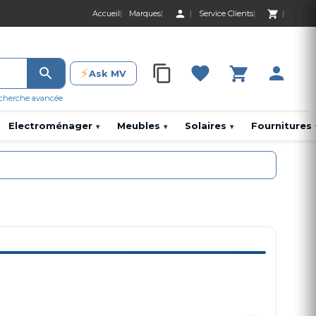
Accueil
Marques
Service Clients
0 Produit 0,00 D
⚡
Ask MV
0 Produit 0,00 DH
cherche avancée
Electroménager
Meubles
Solaires
Fournitures
▾
▾
▾