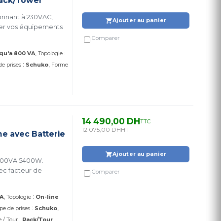
Rack/Tower
onnant à 230VAC,
Ajouter au panier
ger vos équipements
Comparer
:
qu'a 800 VA
Topologie
:
de prises
Schuko
Forme
14 490,00 DH
TTC
12 075,00 DH
HT
e avec Batterie
Ajouter au panier
6000VA 5400W.
ec facteur de
Comparer
:
A
Topologie
On-line
:
pe de prises
Schuko
:
 / Tour
Rack/Tour