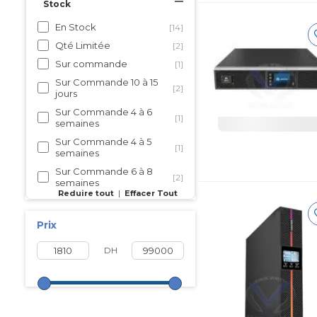
Stock
En Stock
[14]
Qté Limitée
[2]
Sur commande
[1]
Sur Commande 10 à 15
[2]
jours
Sur Commande 4 à 6
[1]
semaines
Sur Commande 4 à 5
[1]
semaines
Sur Commande 6 à 8
[2]
semaines
Reduire tout
|
Effacer Tout
Non disponible
[4]
Prix
DH