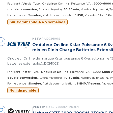
réseaux ou dans des sites distants. (Vertiv GXE3-3000IRT2UXL)
:
:
:
Fabricant
Vertiv
Type
Onduleur On-line
Puissance (VA)
3000-6000 
:
:
double conversion
Autonomie (min)
10-30 min
Nombre de prises
4
Ty
:
:
:
Forme d'onde
Simulee
Port de communication
USB
Rackable / Tour
Rac
Sur Commande 4 à 5 semaines
KSTAR
UDC9106S
Onduleur On line Kstar Puissance 6 K
min en Plein Charge Batteries Extensi
Onduleur On line de marque Kstar puissance 6 Kva, autonomie 15
batteries extensible.(UDC9106S)
:
:
:
Fabricant
Kstar
Type
Onduleur On-line
Puissance (VA)
3000-6000 V
:
:
double conversion
Autonomie (min)
10-30 min
Nombre de prises
4
Ty
:
:
Forme d'onde
Simulee
Port de communication
SNMP / Reseau
Rackable
Non disponible
VERTIV
GXT5-2000IRT2UXLN