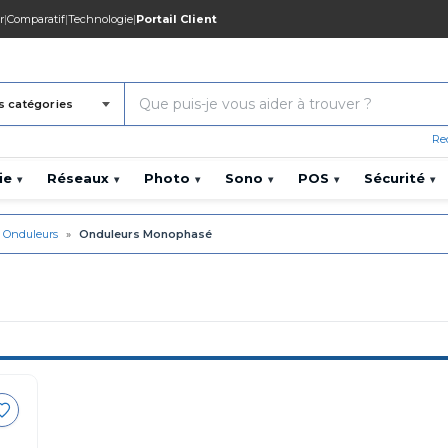
r
|
Comparatif
|
Technologie
|
Portail Client
s catégories
Re
ie
Réseaux
Photo
Sono
POS
Sécurité
▾
▾
▾
▾
▾
▾
Onduleurs
»
Onduleurs Monophasé