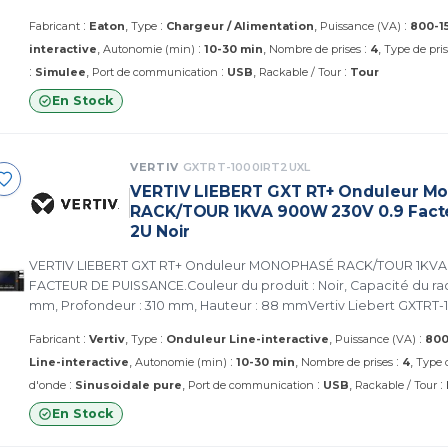
électrique max. 10 A, Capacité d'alimentation 510 Watt / 850 VA, 
:
:
:
Fabricant
Eaton
Type
Chargeur / Alimentation
Puissance (VA)
800-1
pour lignes de données Ligne téléphonique/de réseau - 1 ligne d'e
:
:
interactive
Autonomie (min)
10-30 min
Nombre de prises
4
Type de pri
sortie, Parasurtenseur, Protection du circuit Disjoncteur
:
:
:
Simulee
Port de communication
USB
Rackable / Tour
Tour
En Stock
VERTIV
GXTRT-1000IRT2UXL
VERTIV LIEBERT GXT RT+ Onduleur M
RACK/TOUR 1KVA 900W 230V 0.9 Facte
2U Noir
VERTIV LIEBERT GXT RT+ Onduleur MONOPHASÉ RACK/TOUR 1KVA
FACTEUR DE PUISSANCE.Couleur du produit : Noir, Capacité du rack
mm, Profondeur : 310 mm, Hauteur : 88 mmVertiv Liebert GXTRT-
conversion (en ligne), 1 kVA, 900 W, Pur sinus, 176 V, 288 V
:
:
:
Fabricant
Vertiv
Type
Onduleur Line-interactive
Puissance (VA)
800
:
:
Line-interactive
Autonomie (min)
10-30 min
Nombre de prises
4
Type 
:
:
:
d'onde
Sinusoidale pure
Port de communication
USB
Rackable / Tour
En Stock