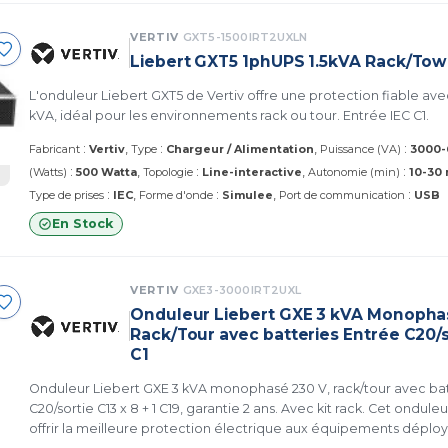
VERTIV
GXT5-1500IRT2UXLN
Liebert GXT5 1phUPS 1.5kVA Rack/Tow
L'onduleur Liebert GXT5 de Vertiv offre une protection fiable ave
kVA, idéal pour les environnements rack ou tour. Entrée IEC C1.
:
:
:
Fabricant
Vertiv
Type
Chargeur / Alimentation
Puissance (VA)
3000-
:
:
:
(Watts)
500 Watta
Topologie
Line-interactive
Autonomie (min)
10-30
:
:
:
Type de prises
IEC
Forme d'onde
Simulee
Port de communication
USB
En Stock
VERTIV
GXE3-3000IRT2UXL
Onduleur Liebert GXE 3 kVA Monopha
Rack/Tour avec batteries Entrée C20/so
C1
Onduleur Liebert GXE 3 kVA monophasé 230 V, rack/tour avec bat
C20/sortie C13 x 8 + 1 C19, garantie 2 ans. Avec kit rack. Cet ondu
offrir la meilleure protection électrique aux équipements déplo