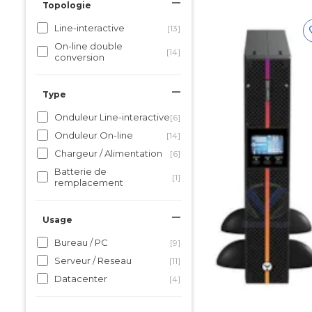
Topologie
Line-interactive
[13]
On-line double
[14]
conversion
Type
Onduleur Line-interactive
[6]
Onduleur On-line
[14]
Chargeur / Alimentation
[6]
Batterie de
[1]
remplacement
Usage
Bureau / PC
[9]
Serveur / Reseau
[11]
Datacenter
[4]