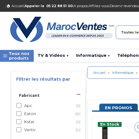
|
🏠 Accueil
|
Appeler le
05 22 88 51 00
|
A propos
|
Affiliez-vous
|
Devenir revendeu
Toutes le
Tous nos
TV & Vidéos
Informatique
Téléphon
▾
▾
produits
Accueil
»
Informatique
»
Filtrer les résultats par
Fabricant
Apc
[5]
EN PROMOS
Eaton
[8]
Kstar
[5]
En Stock
Vertiv
[9]