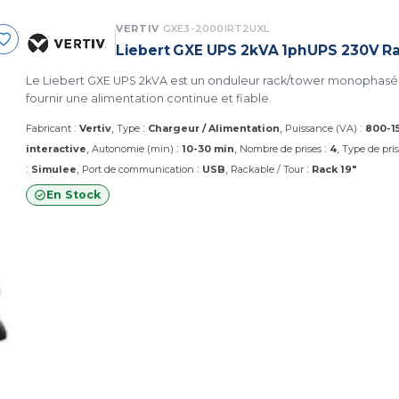
VERTIV
GXE3-2000IRT2UXL
Liebert GXE UPS 2kVA 1phUPS 230V R
Le Liebert GXE UPS 2kVA est un onduleur rack/tower monophasé 
fournir une alimentation continue et fiable.
:
:
:
Fabricant
Vertiv
Type
Chargeur / Alimentation
Puissance (VA)
800-1
:
:
interactive
Autonomie (min)
10-30 min
Nombre de prises
4
Type de pri
:
:
:
Simulee
Port de communication
USB
Rackable / Tour
Rack 19"
En Stock