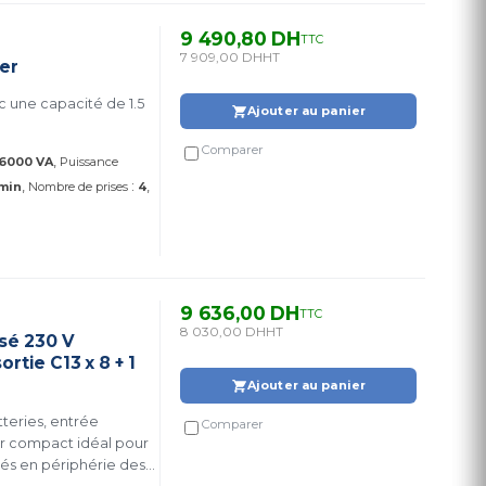
9 490,80 DH
TTC
7 909,00 DH
HT
er
c une capacité de 1.5
Ajouter au panier
Comparer
6000 VA
Puissance
:
 min
Nombre de prises
4
9 636,00 DH
TTC
8 030,00 DH
HT
sé 230 V
rtie C13 x 8 + 1
Ajouter au panier
teries, entrée
Comparer
leur compact idéal pour
yés en périphérie des