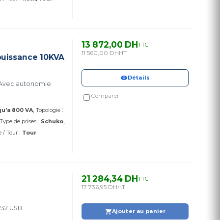
13 872,00 DH
TTC
11 560,00 DH
HT
uissance 10KVA
Détails
Comparer
:
u'a 800 VA
Topologie
:
Type de prises
Schuko
:
 / Tour
Tour
21 284,34 DH
TTC
17 736,95 DH
HT
20/230/240 V 4800 Watt 6000 VA RS-232 USB
Ajouter au panier