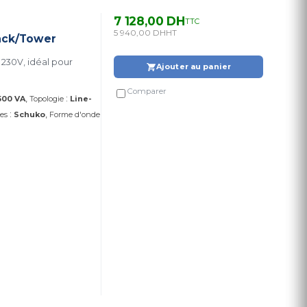
7 128,00 DH
TTC
5 940,00 DH
HT
ack/Tower
230V, idéal pour
Ajouter au panier
Comparer
:
500 VA
Topologie
Line-
:
ses
Schuko
Forme d'onde