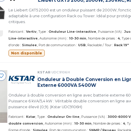
Liebert GXT5 2000, 2000W, 230VAC, 
Le Liebert GXT5 2000 est un onduleur puissant de 2000W, foncti
adaptable à une configuration Rack ou Tower. Idéal pour proté
critiques.
:
:
:
Fabricant
Vertiv
Type
Onduleur Line-interactive
Puissance (VA)
Jus
:
:
Line-interactive
Autonomie (min)
10-30 min
Nombre de prises
4
Type 
:
:
:
d'onde
Simulee
Port de communication
USB
Rackable / Tour
Rack 19"
Non disponible
KSTAR
UDC9106H
Onduleur à Double Conversion en Lign
Externe 6000VA 5400W
Onduleur à double conversion en ligne avec batterie externe 
Puissance 6 kVA/5,4 kW : Véritable double conversion en ligne av
puissance élevé (0,9). (Kstar UDC9106H)
:
:
:
Fabricant
Kstar
Type
Onduleur On-line
Puissance (VA)
3000-6000 V
:
:
double conversion
Autonomie (min)
10-30 min
Nombre de prises
4
Ty
:
:
Forme d'onde
Simulee
Port de communication
SNMP / Reseau
Rackable