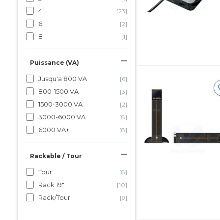
4
[23]
6
[2]
8
[1]
Puissance (VA)
Jusqu'a 800 VA
[6]
800-1500 VA
[3]
1500-3000 VA
[2]
3000-6000 VA
[8]
6000 VA+
[8]
Rackable / Tour
Tour
[8]
Rack 19"
[10]
Rack/Tour
[9]