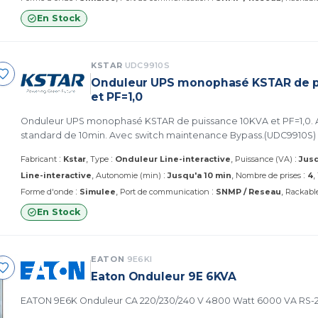
En Stock
KSTAR
UDC9910S
Onduleur UPS monophasé KSTAR de p
et PF=1,0
Onduleur UPS monophasé KSTAR de puissance 10KVA et PF=1,0. Avec autonomie
standard de 10min. Avec switch maintenance Bypass.(UDC9910S)
:
:
:
Fabricant
Kstar
Type
Onduleur Line-interactive
Puissance (VA)
Jusq
:
:
Line-interactive
Autonomie (min)
Jusqu'a 10 min
Nombre de prises
4
:
:
Forme d'onde
Simulee
Port de communication
SNMP / Reseau
Rackable
En Stock
EATON
9E6KI
Eaton Onduleur 9E 6KVA
EATON 9E6K Onduleur CA 2