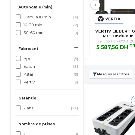
‹
Autonomie (min)
Jusqu'a 10 min
[4]
10-30 min
[22]
VERTIV LIEBERT 
30-60 min
[1]
RT+ Onduleur
Monophasé RA
Réf. : GXTRT-1000IRT2
T
5 587,56 DH
Fabricant
5 587,56 DH TT
Apc
[5]
Eaton
[8]
Kstar
[5]
Masquer les filtres
Vertiv
[9]
Garantie
2 ans
[24]
Nombre de prises
2
[1]