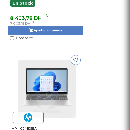
En Stock
TTC
8 403,78 DH
HT
7 003,15 DH
Ajouter au panier
Comparer
HP - C9MS6EA