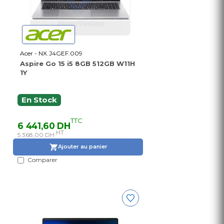
Acer - NX.J4GEF.009
Aspire Go 15 i5 8GB 512GB W11H
1Y
En Stock
TTC
6 441,60 DH
HT
5 368,00 DH
Ajouter au panier
Comparer