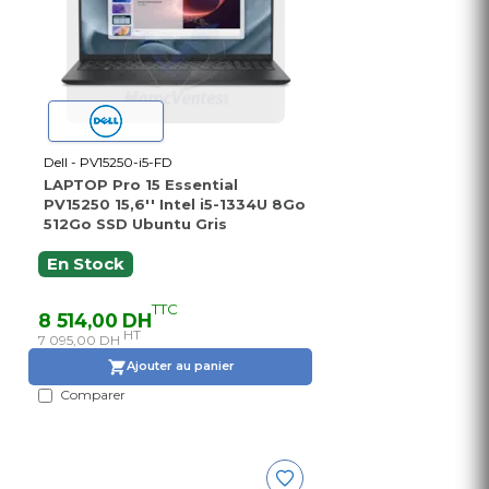
Dell - PV15250-i5-FD
LAPTOP Pro 15 Essential
PV15250 15,6'' Intel i5-1334U 8Go
512Go SSD Ubuntu Gris
En Stock
TTC
8 514,00 DH
HT
7 095,00 DH
Ajouter au panier
Comparer