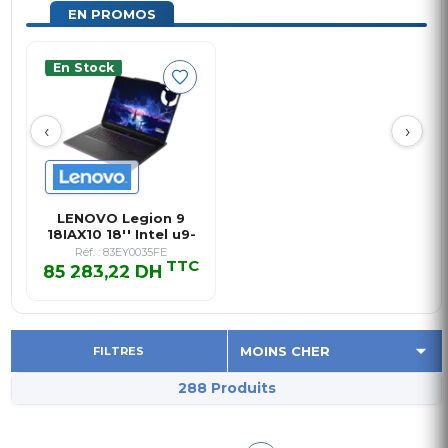
EN PROMOS
En Stock
‹
›
LENOVO Legion 9
18IAX10 18'' Intel u9-
275HX …
Réf. : 83EY0035FE
TTC
85 283,22 DH
85 283,22 DH TTC
FILTRES
288 Produits