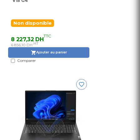
V15 G4
Non disponible
TTC
8 227,32 DH
HT
6 856,10 DH
Ajouter au panier
Comparer