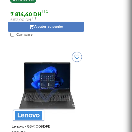
TTC
7 814,40 DH
HT
6 512,00 DH
Ajouter au panier
Comparer
Lenovo - 83A1009DFE