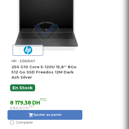
HP - D36J9AT
250 G10 Core 5-120U 15,6'' 8Go
512 Go SSD Freedos 12M Dark
Ash Silver
En Stock
TTC
8 179,38 DH
HT
6 816,15 DH
Ajouter au panier
Comparer