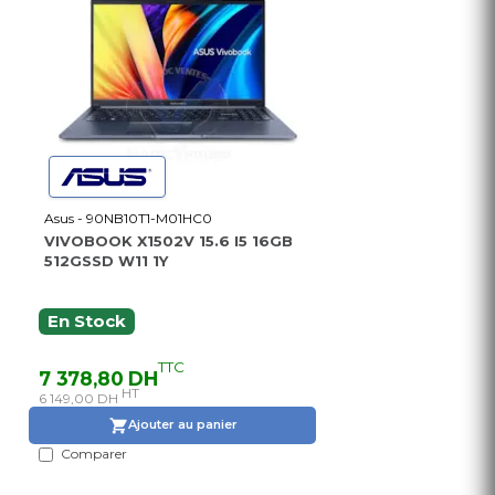
Asus - 90NB10T1-M01HC0
VIVOBOOK X1502V 15.6 I5 16GB
512GSSD W11 1Y
En Stock
TTC
7 378,80 DH
HT
6 149,00 DH
Ajouter au panier
Comparer