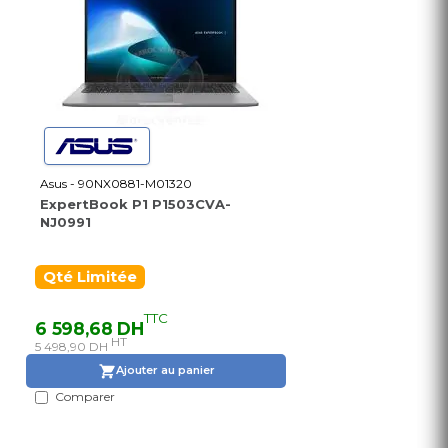
Asus - 90NX0881-M01320
ExpertBook P1 P1503CVA-
NJ0991
Qté Limitée
TTC
6 598,68 DH
HT
5 498,90 DH
Ajouter au panier
Comparer