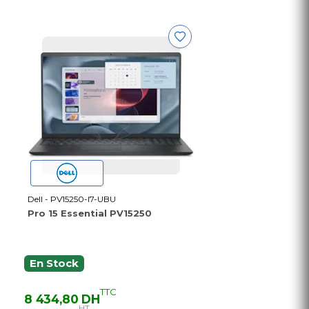
Dell - PV15250-I7-UBU
Pro 15 Essential PV15250
En Stock
TTC
8 434,80 DH
HT