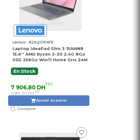
Lenovo - 82XQ01D6FE
Laptop IdeaPad Slim 3 15AMN8
15,6'' AMD Ryzen 3-30 2.4G 8Go
SSD 256Go Win11 Home Gris 24M
En Stock
TTC
7 906,80 DH
HT
6 589,00 DH
Ajouter au panier
Comparer