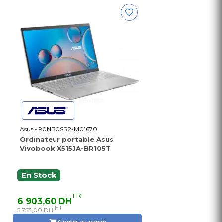
Asus - 90NB0SR2-M01670
Ordinateur portable Asus
Vivobook X515JA-BR105T
En Stock
TTC
6 903,60 DH
HT
5 753,00 DH
Ajouter au panier