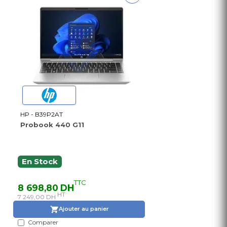
HP - B39P2AT
Probook 440 G11
En Stock
TTC
8 698,80 DH
HT
7 249,00 DH
Ajouter au panier
Comparer