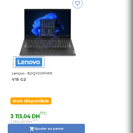
Lenovo - 82QY00PHFE
V15 G2
Non disponible
TTC
3 113,04 DH
HT
2 594,20 DH
Ajouter au panier