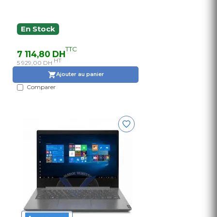
En Stock
TTC
7 114,80 DH
HT
5 929,00 DH
Ajouter au panier
Comparer