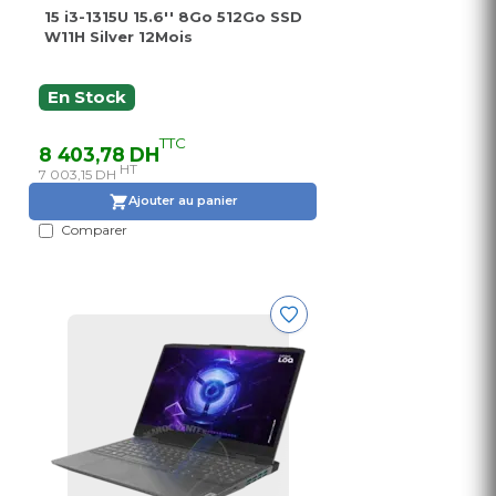
15 i3-1315U 15.6'' 8Go 512Go SSD
W11H Silver 12Mois
En Stock
TTC
8 403,78 DH
HT
7 003,15 DH
Ajouter au panier
Comparer