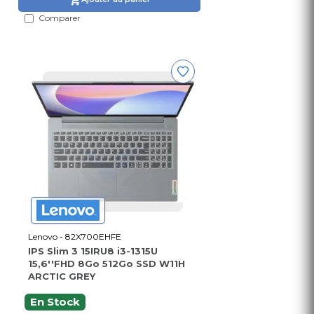
Comparer
Lenovo - 82X700EHFE
IPS Slim 3 15IRU8 i3-1315U
15,6''FHD 8Go 512Go SSD W11H
ARCTIC GREY
En Stock