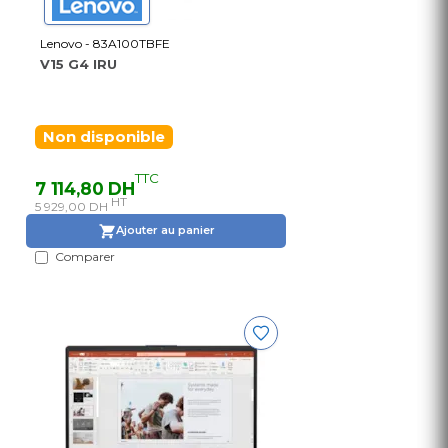
Lenovo - 83A100TBFE
V15 G4 IRU
Non disponible
TTC
7 114,80 DH
HT
5 929,00 DH
Ajouter au panier
Comparer