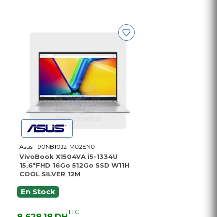
Asus - 90NB10J2-M02EN0
VivoBook X1504VA i5-1334U
15,6"FHD 16Go 512Go SSD W11H
COOL SILVER 12M
En Stock
TTC
8 628,18 DH