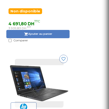
Non disponible
TTC
4 691,80 DH
HT
3 909,83 DH
Ajouter au panier
Comparer