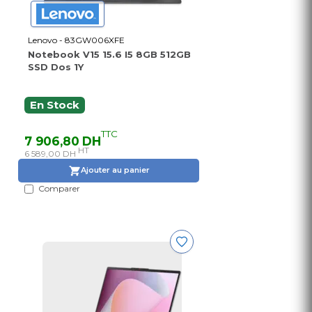
Lenovo - 83GW006XFE
Notebook V15 15.6 I5 8GB 512GB
SSD Dos 1Y
En Stock
TTC
7 906,80 DH
HT
6 589,00 DH
Ajouter au panier
Comparer