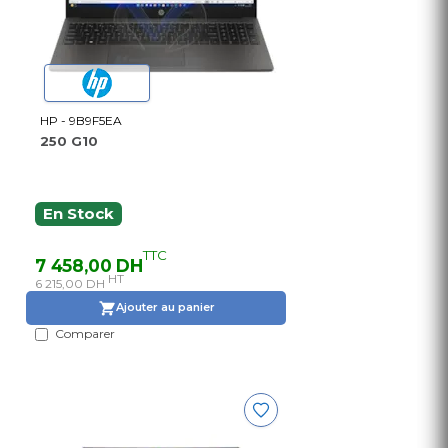
HP - 9B9F5EA
250 G10
En Stock
TTC
7 458,00 DH
HT
6 215,00 DH
Ajouter au panier
Comparer