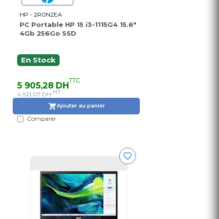
HP - 2R0N2EA
PC Portable HP 15 i3-1115G4 15.6″
4Gb 256Go SSD
En Stock
TTC
5 905,28 DH
HT
4 921,07 DH
Ajouter au panier
Comparer