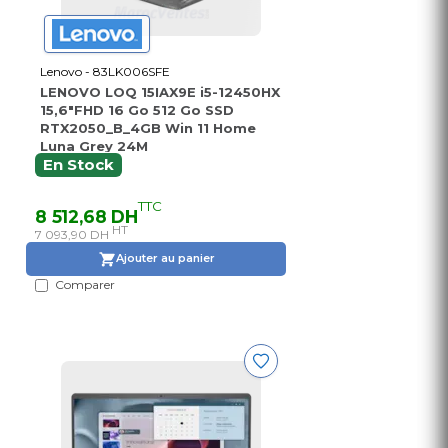
Lenovo - 83LK006SFE
LENOVO LOQ 15IAX9E i5-12450HX
15,6"FHD 16 Go 512 Go SSD
RTX2050_B_4GB Win 11 Home
Luna Grey 24M
En Stock
TTC
8 512,68 DH
HT
7 093,90 DH
Ajouter au panier
Comparer