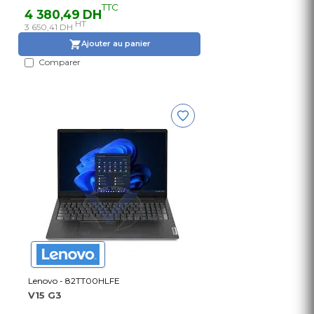
TTC
4 380,49 DH
HT
3 650,41 DH
Ajouter au panier
Comparer
Lenovo - 82TT00HLFE
V15 G3