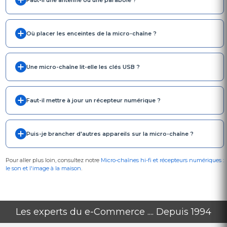
Faut-il une antenne ou une parabole ?
Où placer les enceintes de la micro-chaîne ?
Une micro-chaîne lit-elle les clés USB ?
Faut-il mettre à jour un récepteur numérique ?
Puis-je brancher d'autres appareils sur la micro-chaîne ?
Pour aller plus loin, consultez notre
Micro-chaînes hi-fi et récepteurs numériques :
le son et l'image à la maison
.
Les experts du e-Commerce .... Depuis 1994