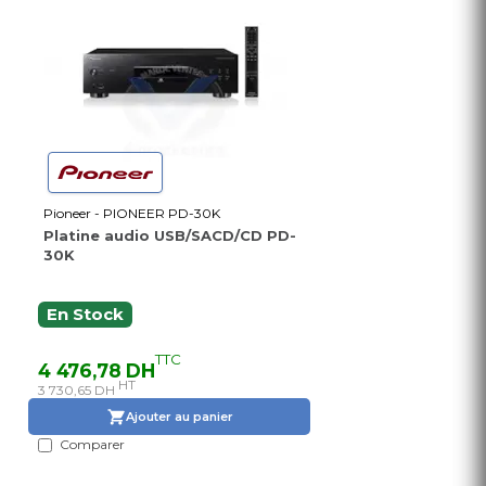
Pioneer - PIONEER PD-30K
Platine audio USB/SACD/CD PD-
30K
En Stock
TTC
4 476,78 DH
HT
3 730,65 DH
Ajouter au panier
Comparer