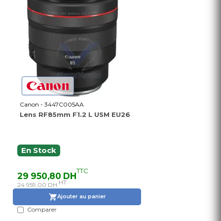
Canon - 3447C005AA
Lens RF85mm F1.2 L USM EU26
En Stock
TTC
29 950,80 DH
HT
24 959,00 DH
Ajouter au panier
Comparer