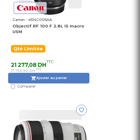
Canon - 4514C005AA
Objectif RF 100 F 2.8L IS macro
USM
Qté Limitée
TTC
21 277,08 DH
HT
17 730,90 DH
Ajouter au panier
Comparer