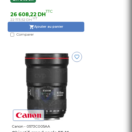
TTC
26 608,22 DH
HT
22 173,52 DH
Ajouter au panier
Comparer
Canon - 0573C005AA