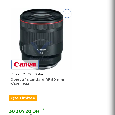
Canon - 2959C005AA
Objectif standard RF 50 mm
f/1.2L USM
Qté Limitée
TTC
30 307,20 DH
HT