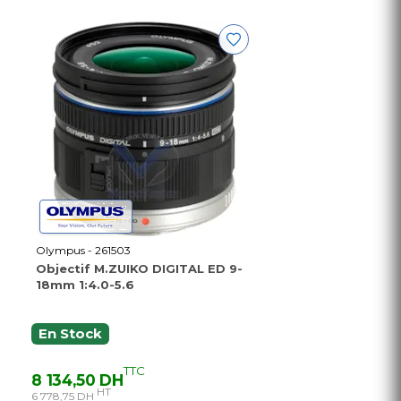
Olympus - 261503
Objectif M.ZUIKO DIGITAL ED 9-
18mm 1:4.0-5.6
En Stock
TTC
8 134,50 DH
HT
6 778,75 DH