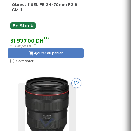
Objectif SEL FE 24-70mm F2.8
GM II
En Stock
TTC
31 977,00 DH
HT
26 647,50 DH
Ajouter au panier
Comparer