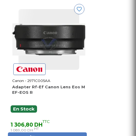
Canon - 2971C005AA
Adapter Rf-Ef Canon Lens Eos M
EF-EOS R
En Stock
TTC
1 306,80 DH
HT
1 089,00 DH