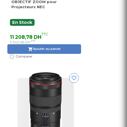
OBJECTIF ZOOM pour
Projecteurs NEC
En Stock
TTC
11 208,78 DH
HT
9 340,65 DH
Ajouter au panier
Comparer