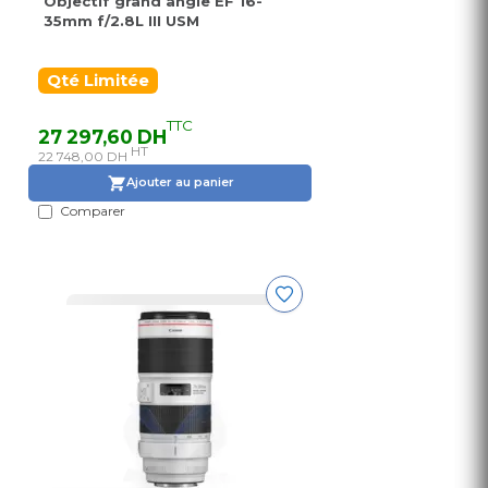
Objectif grand angle EF 16-
35mm f/2.8L III USM
Qté Limitée
TTC
27 297,60 DH
HT
22 748,00 DH
Ajouter au panier
Comparer