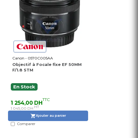
Canon - 0570C005AA
Objectif à Focale fixe EF 50MM
F/1.8 STM
En Stock
TTC
1 254,00 DH
HT
1 045,00 DH
Ajouter au panier
Comparer