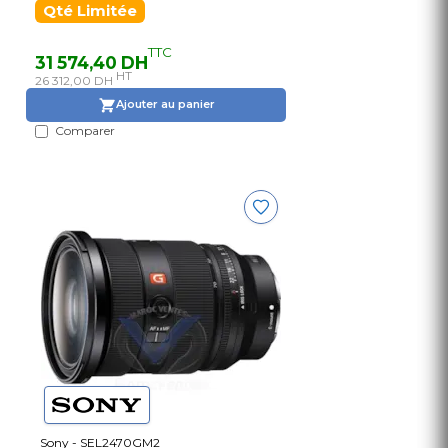
Qté Limitée
TTC
31 574,40 DH
HT
26 312,00 DH
Ajouter au panier
Comparer
Sony - SEL2470GM2