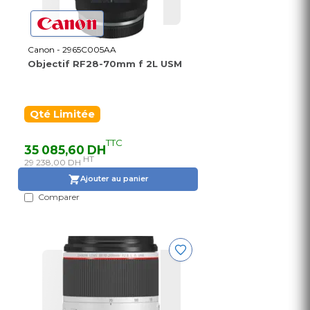
Canon - 2965C005AA
Objectif RF28-70mm f 2L USM
Qté Limitée
TTC
35 085,60 DH
HT
29 238,00 DH
Ajouter au panier
Comparer