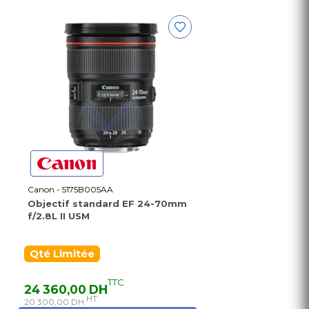
Canon - 5175B005AA
Objectif standard EF 24-70mm
f/2.8L II USM
Qté Limitée
TTC
24 360,00 DH
HT
20 300,00 DH