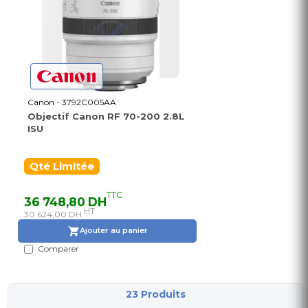
Canon - 3792C005AA
Objectif Canon RF 70-200 2.8L
ISU
Qté Limitée
TTC
36 748,80 DH
HT
30 624,00 DH
Ajouter au panier
Comparer
23 Produits