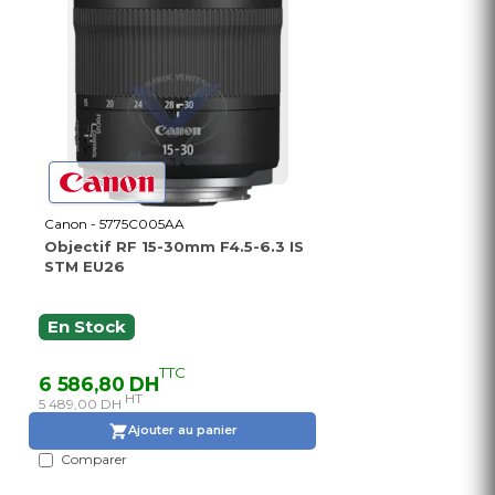
Canon - 5775C005AA
Objectif RF 15-30mm F4.5-6.3 IS
STM EU26
En Stock
TTC
6 586,80 DH
HT
5 489,00 DH
Ajouter au panier
Comparer