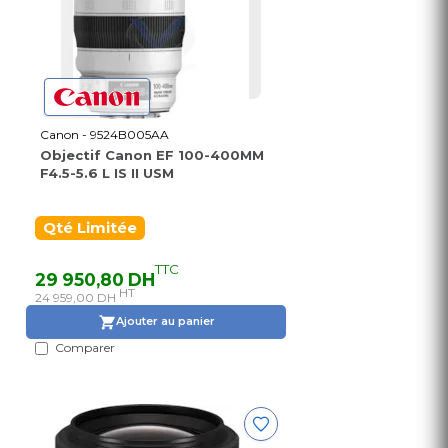
Canon - 9524B005AA
Objectif Canon EF 100-400MM
F4.5-5.6 L IS II USM
Qté Limitée
TTC
29 950,80 DH
HT
24 959,00 DH
Ajouter au panier
Comparer