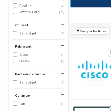
Peplink
[3]
WatchGuard
[18]
Chipset
Masquer les filtres
Sans objet
[2]
Fabricant
Cisco
[1]
D-Link
[1]
Facteur de forme
Sans objet
[2]
Garantie
1 an
[1]