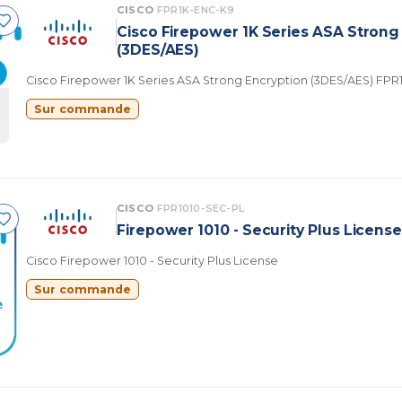
CISCO
FPR1K-ENC-K9
Cisco Firepower 1K Series ASA Strong
(3DES/AES)
Cisco Firepower 1K Series ASA Strong Encryption (3DES/AES) FP
Sur commande
CISCO
FPR1010-SEC-PL
Firepower 1010 - Security Plus Licens
Cisco Firepower 1010 - Security Plus License
Sur commande