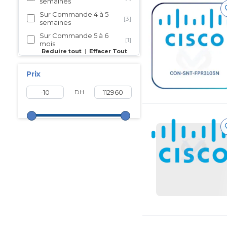
semaines
Sur Commande 4 à 5
[3]
semaines
Sur Commande 5 à 6
[1]
mois
Reduire tout
|
Effacer Tout
Sur Commande 6 à 8
[1]
semaines
Prix
Sur Commande 9 mois
[1]
Livraison en 72 heurs
[1]
DH
Non disponible
[5]