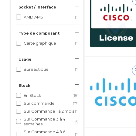
Socket / Interface
AMD AM5
[1]
Type de composant
Carte graphique
[1]
Usage
Bureautique
[1]
Stock
En Stock
[18]
Sur commande
[17]
Sur Commande 1 à 2 mois
[1]
Sur Commande 3 à 4
[5]
semaines
Sur Commande 4 à 6
[1]