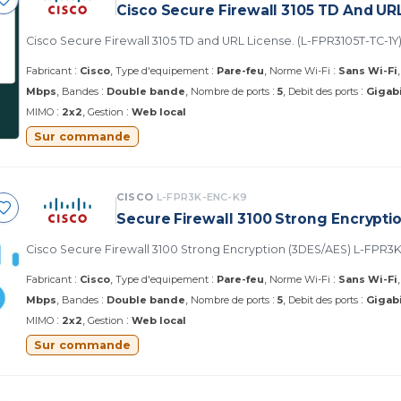
Cisco Secure Firewall 3105 TD And UR
Cisco Secure Firewall 3105 TD and URL License. (L-FPR3105T-TC-1Y
:
:
:
Fabricant
Cisco
Type d'equipement
Pare-feu
Norme Wi-Fi
Sans Wi-Fi
:
:
:
Mbps
Bandes
Double bande
Nombre de ports
5
Debit des ports
Gigab
:
:
MIMO
2x2
Gestion
Web local
Sur commande
CISCO
L-FPR3K-ENC-K9
Secure Firewall 3100 Strong Encrypti
Cisco Secure Firewall 3100 Strong Encryption (3DES/AES) L-FPR3
:
:
:
Fabricant
Cisco
Type d'equipement
Pare-feu
Norme Wi-Fi
Sans Wi-Fi
:
:
:
Mbps
Bandes
Double bande
Nombre de ports
5
Debit des ports
Gigab
:
:
MIMO
2x2
Gestion
Web local
Sur commande