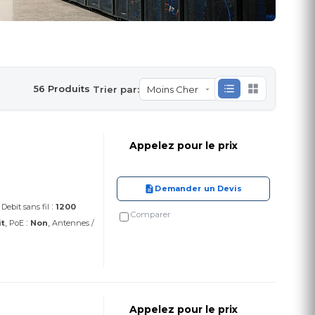
56 Produits
Trier par:
Appelez pour le prix
Demander un Devis
:
Debit sans fil
1200
Comparer
:
it
PoE
Non
Antennes /
Appelez pour le prix