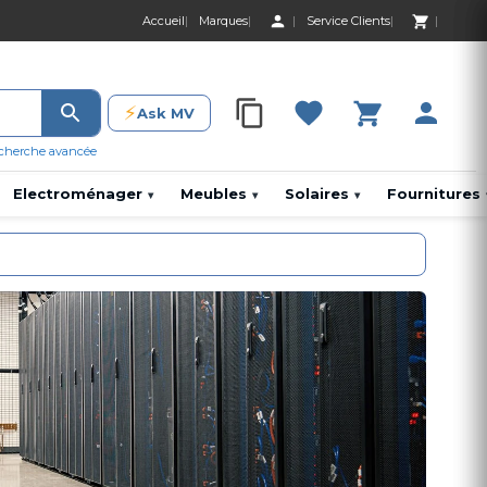
Accueil
Marques
Service Clients
0 Produit 0,00 D
⚡
Ask MV
0 Produit 0,00 DH
cherche avancée
Electroménager
Meubles
Solaires
Fournitures
▾
▾
▾