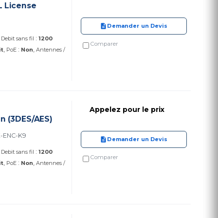
L License
)
Demander un Devis
:
Debit sans fil
1200
Comparer
:
it
PoE
Non
Antennes /
Appelez pour le prix
on (3DES/AES)
K-ENC-K9
Demander un Devis
:
Debit sans fil
1200
Comparer
:
it
PoE
Non
Antennes /