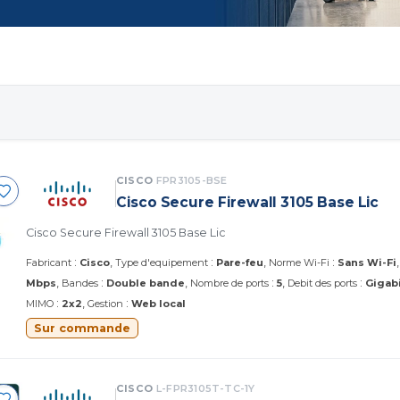
CISCO
FPR3105-BSE
Cisco Secure Firewall 3105 Base Lic
Cisco Secure Firewall 3105 Base Lic
:
:
:
Fabricant
Cisco
Type d'equipement
Pare-feu
Norme Wi-Fi
Sans Wi-Fi
:
:
:
Mbps
Bandes
Double bande
Nombre de ports
5
Debit des ports
Gigab
:
:
MIMO
2x2
Gestion
Web local
Sur commande
CISCO
L-FPR3105T-TC-1Y