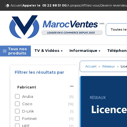
|
🏠 Accueil
|
Appeler le
05 22 88 51 00
|
A propos
|
Affiliez-vous
|
Devenir revendeu
Toutes le
Tous nos
TV & Vidéos
Informatique
Téléphon
▾
▾
produits
Accueil
»
Réseaux
»
Lic
Filtrer les résultats par
Fabricant
Aruba
[5]
Cisco
[16]
D-Link
[1]
Fortinet
[11]
HPE
[2]