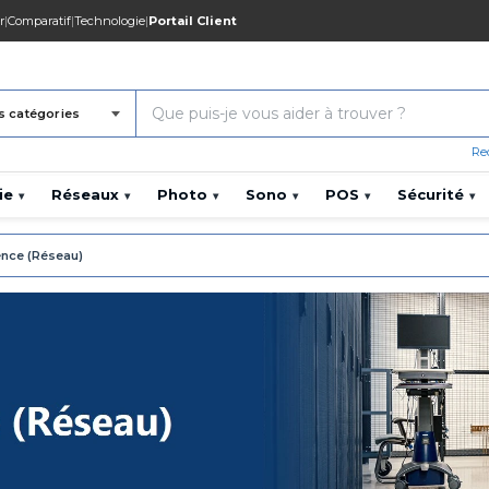
r
|
Comparatif
|
Technologie
|
Portail Client
s catégories
Re
ie
Réseaux
Photo
Sono
POS
Sécurité
▾
▾
▾
▾
▾
▾
ence (Réseau)