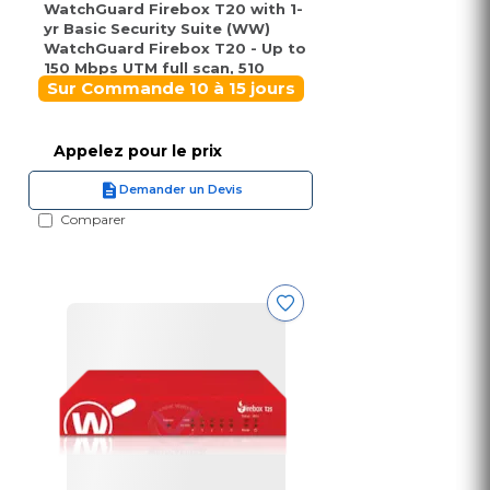
WatchGuard Firebox T20 with 1-
yr Basic Security Suite (WW)
WatchGuard Firebox T20 - Up to
150 Mbps UTM full scan, 510
Mbps Firewall IMIX
Sur Commande 10 à 15 jours
Appelez pour le prix
Demander un Devis
Comparer