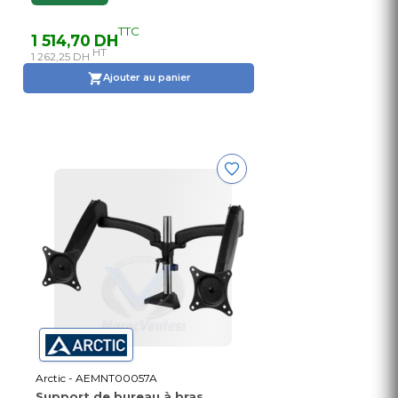
TTC
1 514,70 DH
HT
1 262,25 DH
Ajouter au panier
Arctic - AEMNT00057A
Support de bureau à bras