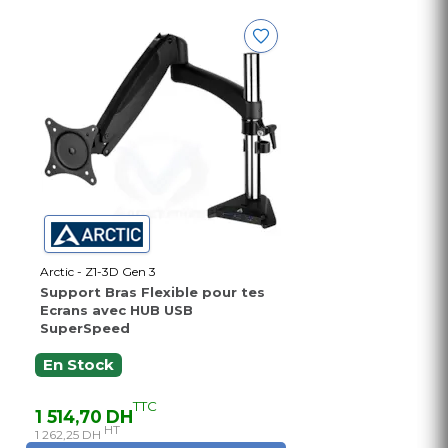
Arctic - Z1-3D Gen 3
Support Bras Flexible pour tes
Ecrans avec HUB USB
SuperSpeed
En Stock
TTC
1 514,70 DH
HT
1 262,25 DH