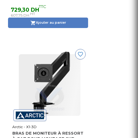
TTC
729,30 DH
HT
607,75 DH
Ajouter au panier
Arctic - X1-3D
BRAS DE MONITEUR À RESSORT