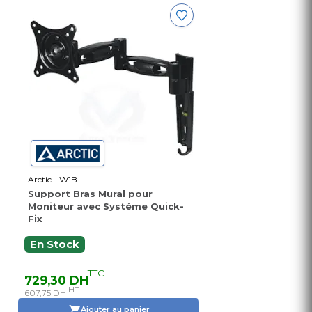
Arctic - W1B
Support Bras Mural pour
Moniteur avec Systéme Quick-
Fix
En Stock
TTC
729,30 DH
HT
607,75 DH
Ajouter au panier