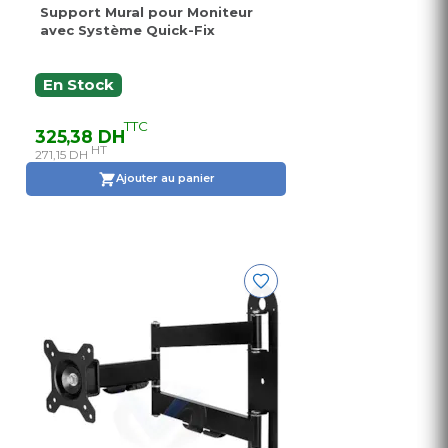
Support Mural pour Moniteur
avec Système Quick-Fix
En Stock
TTC
325,38 DH
HT
271,15 DH
Ajouter au panier