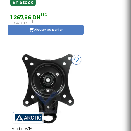
En Stock
TTC
1 267,86 DH
HT
1 056,55 DH
Ajouter au panier
Arctic - W1A