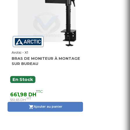
Arctic - X1
BRAS DE MONITEUR À MONTAGE
SUR BUREAU
En Stock
TTC
661,98 DH
HT
551,65 DH
Ajouter au panier