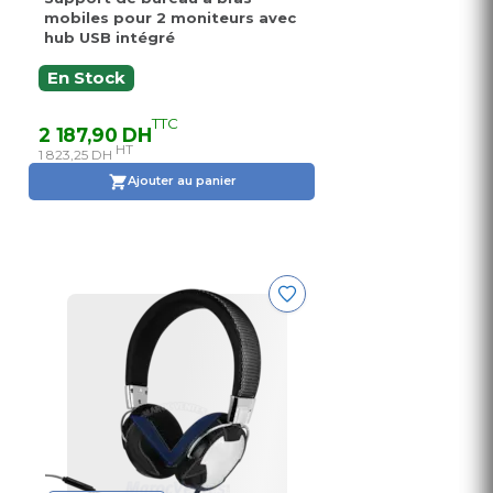
mobiles pour 2 moniteurs avec
hub USB intégré
En Stock
TTC
2 187,90 DH
HT
1 823,25 DH
Ajouter au panier