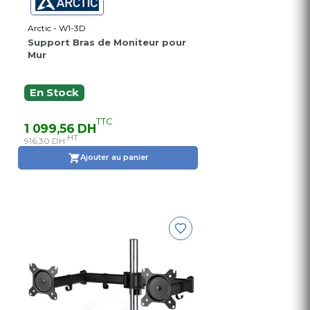
Arctic - W1-3D
Support Bras de Moniteur pour
Mur
En Stock
TTC
1 099,56 DH
HT
916,30 DH
Ajouter au panier