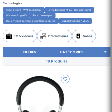
Technologies
Ventilateurs PWM silencieux
Refroidissement à air (dissipateurs)
Watercooling AIO
Pâte thermique
Roulements de ventilateur longue durée
Supports d'écran VESA
TV & Vidéos
▾
Informatique
▾
Sono
▾
FILTRES
18 Produits