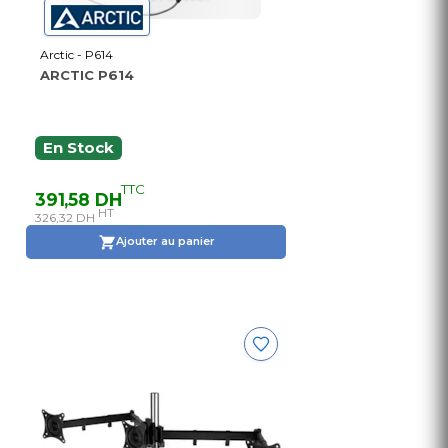
Arctic - P614
ARCTIC P614
En Stock
TTC
391,58 DH
HT
326,32 DH
Ajouter au panier