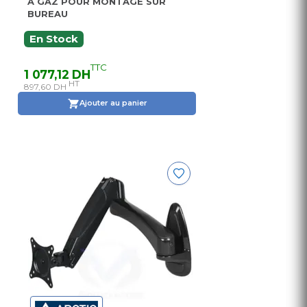
À GAZ POUR MONTAGE SUR
BUREAU
En Stock
TTC
1 077,12 DH
HT
897,60 DH
Ajouter au panier