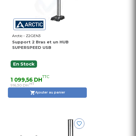
Arctic - Z2GEN3
Support 2 Bras et un HUB
SUPERSPEED USB
En Stock
TTC
1 099,56 DH
HT
916,30 DH
Ajouter au panier