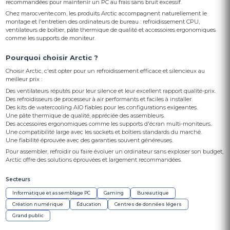
recommandées pour maintenir un PC au frais sans bruit excessif.
Chez marocvente.com, les produits Arctic accompagnent naturellement le
montage et l'entretien des ordinateurs de bureau : refroidissement CPU,
ventilateurs de boîtier, pâte thermique de qualité et accessoires ergonomiques
comme les supports de moniteur.
Pourquoi choisir Arctic ?
Choisir Arctic, c'est opter pour un refroidissement efficace et silencieux au
meilleur prix :
Des ventilateurs réputés pour leur silence et leur excellent rapport qualité-prix.
Des refroidisseurs de processeur à air performants et faciles à installer.
Des kits de watercooling AIO fiables pour les configurations exigeantes.
Une pâte thermique de qualité, appréciée des assembleurs.
Des accessoires ergonomiques comme les supports d'écran multi-moniteurs.
Une compatibilité large avec les sockets et boîtiers standards du marché.
Une fiabilité éprouvée avec des garanties souvent généreuses.
Pour assembler, refroidir ou faire évoluer un ordinateur sans exploser son budget,
Arctic offre des solutions éprouvées et largement recommandées.
Secteurs
Informatique et assemblage PC
Gaming
Bureautique
Création numérique
Éducation
Centres de données légers
Grand public