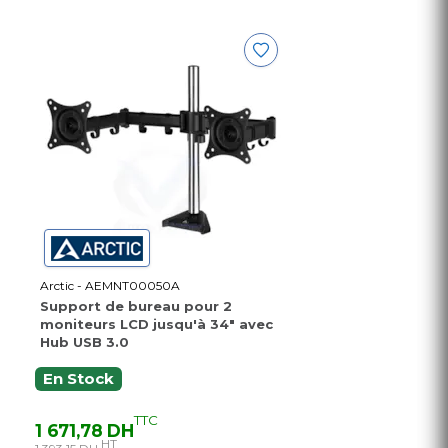
Arctic - AEMNT00050A
Support de bureau pour 2
moniteurs LCD jusqu'à 34" avec
Hub USB 3.0
En Stock
TTC
1 671,78 DH
HT