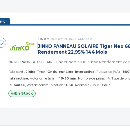
ES
JINKO
JKM620N-66HL4M-BDV
JINKO PANNEAU SOLAIRE Tiger Neo 
Rendement 22,95% 144 Mois
JINKO PANNEAU SOLAIRE Tinger Neo 72HC 585W Rendement 22,65
:
:
:
Fabricant
Jinko
Type
Onduleur Line-interactive
Puissance (VA)
800
:
:
interactive
Autonomie (min)
10-30 min
Nombre de prises
4
Type de pri
:
:
:
Simulee
Port de communication
USB
Rackable / Tour
Tour
En Stock