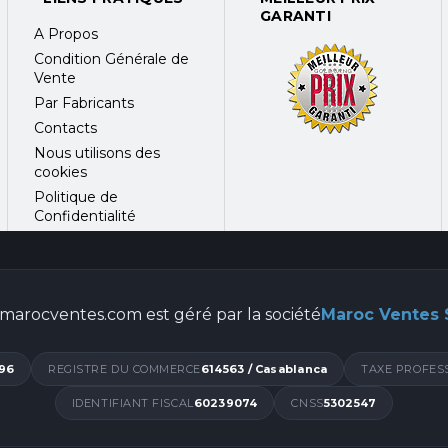
GARANTI
A Propos
Condition Générale de
Vente
Par Fabricants
Contacts
Nous utilisons des
cookies
Politique de
Confidentialité
marocventes.com est géré par la société
Maroc Ventes
96
REGISTRE DU COMMERCE
614563 / Casablanca
TAXE PROFES
IDENTIFIANT FISCAL
60239074
CNSS
5302547