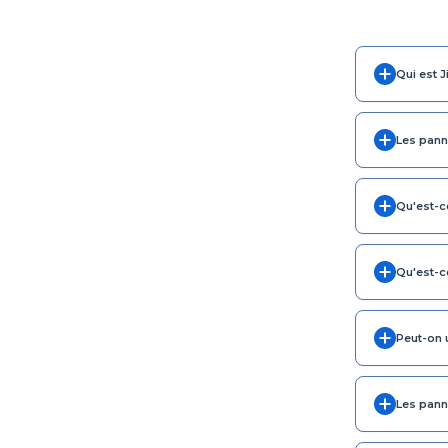
Qui est J
Les pann
Qu'est-c
Qu'est-c
Peut-on 
Les pann