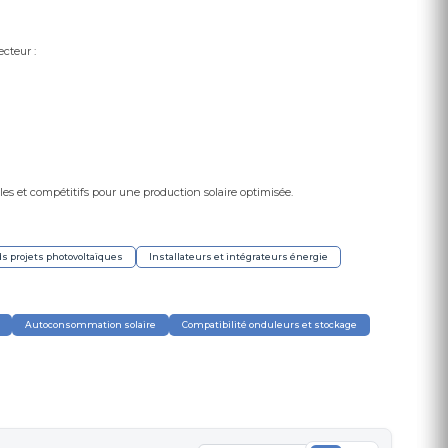
cteur :
ables et compétitifs pour une production solaire optimisée.
ds projets photovoltaïques
Installateurs et intégrateurs énergie
Autoconsommation solaire
Compatibilité onduleurs et stockage