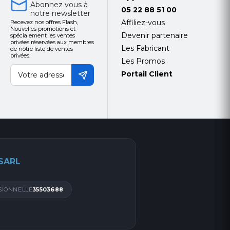
Abonnez vous à
05 22 88 51 00
notre newsletter
Affiliez-vous
Recevez nos offres Flash,
Nouvelles promotions et
Devenir partenaire
spécialement les ventes
privées réservées aux membres
Les Fabricant
de notre liste de ventes
privées.
Les Promos
Portail Client
 SARL
SIONNELLE
35503688