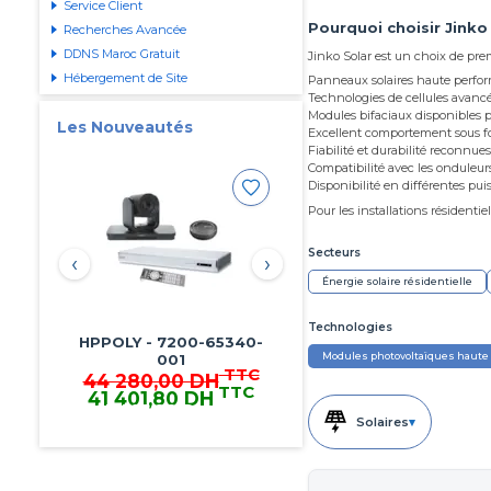
Service Client
Pourquoi choisir Jinko
Recherches Avancée
DDNS Maroc Gratuit
Jinko Solar est un choix de prem
Hébergement de Site
Panneaux solaires haute perfor
Technologies de cellules avanc
Modules bifaciaux disponibles p
Les Nouveautés
Excellent comportement sous fo
Fiabilité et durabilité reconnue
Compatibilité avec les onduleur
Disponibilité en différentes pu
Pour les installations résidentie
‹
›
Secteurs
Énergie solaire résidentielle
Technologies
TTC
1 776,00 DH
Modules photovoltaïques haute
TTC
1 660,56 DH
1 660,56 DH TTC
Solaires
▾