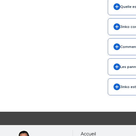
Quelle es
Jinko co
Comment 
Les pann
Jinko est
Accueil