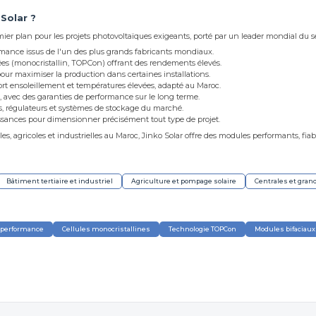
 Solar ?
ier plan pour les projets photovoltaïques exigeants, porté par un leader mondial du se
mance issus de l'un des plus grands fabricants mondiaux.
ées (monocristallin, TOPCon) offrant des rendements élevés.
our maximiser la production dans certaines installations.
rt ensoleillement et températures élevées, adapté au Maroc.
s, avec des garanties de performance sur le long terme.
s, régulateurs et systèmes de stockage du marché.
issances pour dimensionner précisément tout type de projet.
lles, agricoles et industrielles au Maroc, Jinko Solar offre des modules performants, fi
Bâtiment tertiaire et industriel
Agriculture et pompage solaire
Centrales et gran
 performance
Cellules monocristallines
Technologie TOPCon
Modules bifaciaux