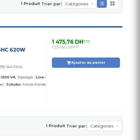
1 Produit
Trier par:
1 475,76 DH
TTC
1 229,80 DH
HT
66HC 620W
Ajouter au panier
% 144 Mois
:
-1500 VA
Topologie
Line-
:
ses
Schuko
Forme d'onde
1 Produit
Trier par: