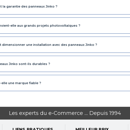
t la garantie des panneaux Jinko ?
nvient-elle aux grands projets photovoltaïques ?
dimensionner une installation avec des panneaux Jinko ?
eaux Jinko sont-ils durables ?
-elle une marque fiable ?
Les experts du e-Commerce .... Depuis 1994
LIENS PRATIQUES
MEILLEUR PRIX