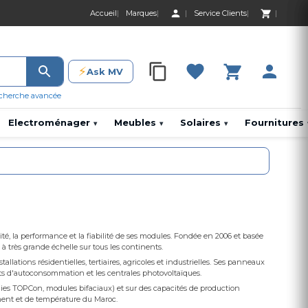
Accueil
Marques
Service Clients
0 Produit 0,00 D
⚡
Ask MV
0 Produit 0,00 DH
cherche avancée
Electroménager
Meubles
Solaires
Fournitures
▾
▾
▾
é, la performance et la fiabilité de ses modules. Fondée en 2006 et basée
à très grande échelle sur tous les continents.
llations résidentielles, tertiaires, agricoles et industrielles. Ses panneaux
ts d'autoconsommation et les centrales photovoltaïques.
ies TOPCon, modules bifaciaux) et sur des capacités de production
ment et de température du Maroc.