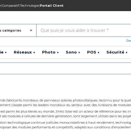
r
|
Comparatif
|
Technologie
|
Portail Client
s catégories
Re
ie
Réseaux
Photo
Sono
POS
Sécurité
▾
▾
▾
▾
▾
▾
rands fabricants mondiaux de panneaux solaires photovoltaïques, reconnu pour la qualit
rement classée parmi les leaders mondiaux du secteur, avec des livraisons de modules 
 est parmi les plus élevés au monde, Jinko Solar est un acteur de référence pour les insta
s modules à cellules de dernière génération, sont largement utilisés dans les proje
ation technologique continue (cellules monocristallines à haut rendement, technolog
proposer des modules performants et compétitifs, adaptés aux conditions d'ensoleille