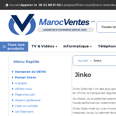
|
🏠 Accueil
|
Appeler le
05 22 88 51 00
|
A propos
|
Affiliez-vous
|
Devenir revendeu
Toutes le
Tous nos
TV & Vidéos
Informatique
Téléphon
▾
▾
produits
Accueil
»
Jinko
Menu Rapide
Demande de DEVIS
Jinko
Portail Client
A propos
Affiliez-vous
Jinko Solar est l'un des plus g
en Chine, la marque est réguliè
Page d'accueil
Au Maroc, où le potentiel solaire
Devenir partenaire
haute performance, notamment se
Créer un compte
Jinko Solar mise sur une innov
Les Fabricant
massives, ce qui lui permet de 