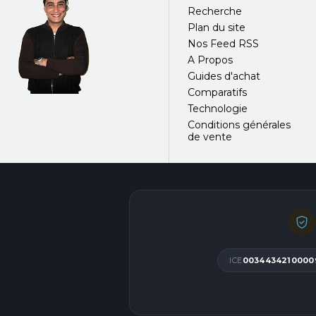
Recherche
Plan du site
Nos Feed RSS
A Propos
Guides d'achat
Comparatifs
Technologie
Conditions générales
de vente
ICE
0034434210000